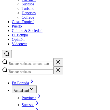
Sucesos
Turismo
Deportes
Cofrade
Costa Tropical
Puerto
Cultura & Sociedad
El Tiempo
Opinión
Videoteca
En Portada
Actualidad
Provincia
Sucesos