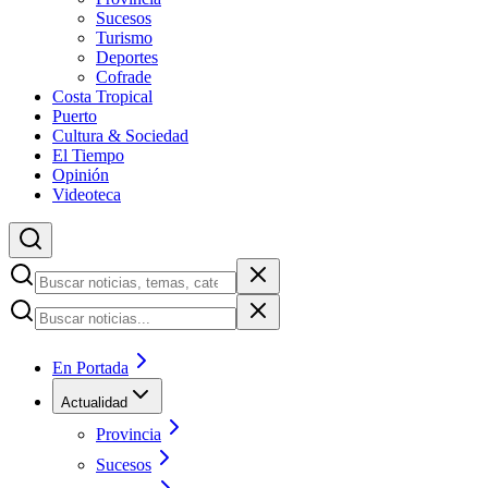
Sucesos
Turismo
Deportes
Cofrade
Costa Tropical
Puerto
Cultura & Sociedad
El Tiempo
Opinión
Videoteca
En Portada
Actualidad
Provincia
Sucesos