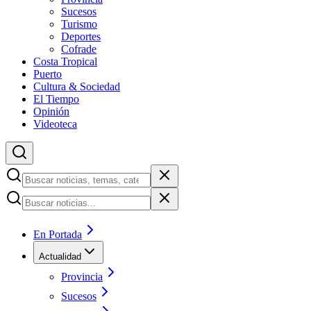
Sucesos
Turismo
Deportes
Cofrade
Costa Tropical
Puerto
Cultura & Sociedad
El Tiempo
Opinión
Videoteca
En Portada
Actualidad
Provincia
Sucesos