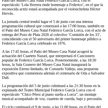
Patio del Museo Casa Natal Federico García Lorca, con el
espectáculo ‘Lola Herrera rinde homenaje a Federico’, en el que la
reconocida actriz estará acompañada por el violonchelista Héctor
Hervás.
La jornada central tendrá lugar el 5 de junio con una intensa
programación cultural que comenzará a las 17:00 horas, también en
el Patio del Museo Casa Natal Federico García Lorca, con el acto de
entrega del Pozo de Plata 2026 al colectivo ‘Comisión de los 33’,
coincidiendo con el 50 aniversario del primer homenaje público a
Federico García Lorca celebrado en 1976.
A las 17:45 horas, el Patio del Museo Casa Natal acogerá la
actuación del Cuarteto Nazarí, que interpretará el Cancionero
popular de Federico García Lorca. Posteriormente, a las 18:30
horas, la Sala Granero del Museo Casa Natal inaugurará la
exposición Eterno limitado, de Consuelo Vallejo, una propuesta
expositiva que conmemora además el centenario de Oda a Salvador
Dalí.
La programación del 5 de junio culminará a las 21:30 horas en la
explanada del Teatro Municipal Federico García Lorca con el
espectáculo “Chico Pérez al piano sueña a Lorca”, un montaje
musical acompañado de voz, cuarteto de cuerda, bajo y percusión.
El ciclo continuará el 9 de junio, a las 11:00 horas, en el Patio del