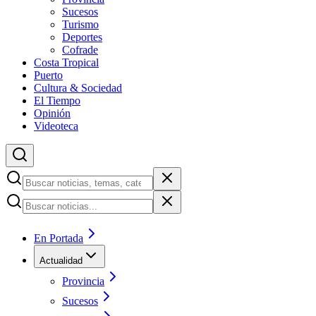
Sucesos
Turismo
Deportes
Cofrade
Costa Tropical
Puerto
Cultura & Sociedad
El Tiempo
Opinión
Videoteca
En Portada
Actualidad
Provincia
Sucesos