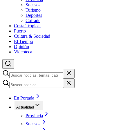
Sucesos
Turismo
Deportes
Cofrade
Costa Tropical
Puerto
Cultura & Sociedad
El Tiempo
Opinión
Videoteca
En Portada
Actualidad
Provincia
Sucesos