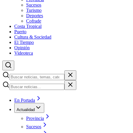
Sucesos
Turismo
Deportes
Cofrade
Costa Tropical
Puerto
Cultura & Sociedad
El Tiempo
Opinión
Videoteca
En Portada
Actualidad
Provincia
Sucesos