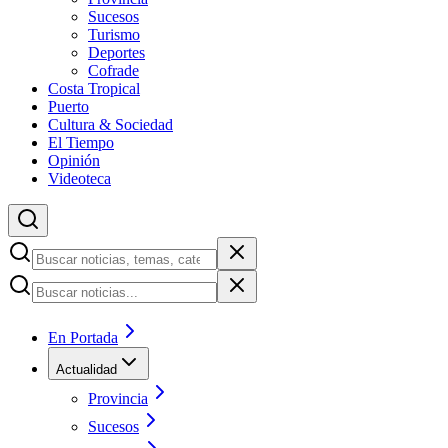
Sucesos
Turismo
Deportes
Cofrade
Costa Tropical
Puerto
Cultura & Sociedad
El Tiempo
Opinión
Videoteca
En Portada
Actualidad
Provincia
Sucesos