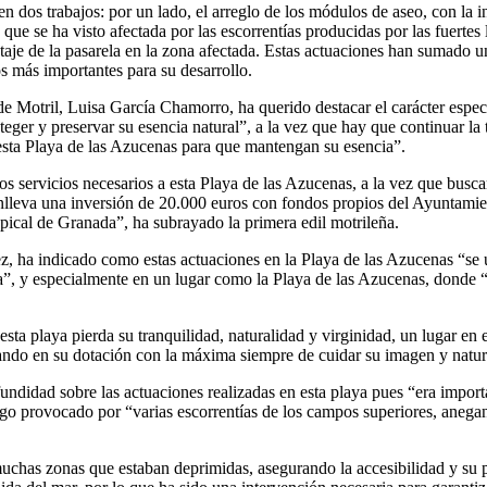
en dos trabajos: por un lado, el arreglo de los módulos de aseo, con la
a que se ha visto afectada por las escorrentías producidas por las fuerte
taje de la pasarela en la zona afectada. Estas actuaciones han sumado un
os más importantes para su desarrollo.
 de Motril, Luisa García Chamorro, ha querido destacar el carácter espec
teger y preservar su esencia natural”, a la vez que hay que continuar la
 esta Playa de las Azucenas para que mantengan su esencia”.
os servicios necesarios a esta Playa de las Azucenas, a la vez que busc
nlleva una inversión de 20.000 euros con fondos propios del Ayuntamie
ropical de Granada”, ha subrayado la primera edil motrileña.
, ha indicado como estas actuaciones en la Playa de las Azucenas “se u
a”, y especialmente en un lugar como la Playa de las Azucenas, donde “
sta playa pierda su tranquilidad, naturalidad y virginidad, un lugar en 
ando en su dotación con la máxima siempre de cuidar su imagen y natura
undidad sobre las actuaciones realizadas en esta playa pues “era import
algo provocado por “varias escorrentías de los campos superiores, aneg
uchas zonas que estaban deprimidas, asegurando la accesibilidad y su p