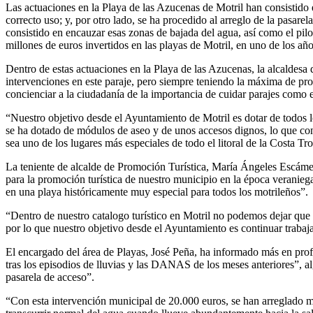
Las actuaciones en la Playa de las Azucenas de Motril han consistido 
correcto uso; y, por otro lado, se ha procedido al arreglo de la pasarel
consistido en encauzar esas zonas de bajada del agua, así como el pilo
millones de euros invertidos en las playas de Motril, en uno de los añ
Dentro de estas actuaciones en la Playa de las Azucenas, la alcaldesa
intervenciones en este paraje, pero siempre teniendo la máxima de pro
concienciar a la ciudadanía de la importancia de cuidar parajes como
“Nuestro objetivo desde el Ayuntamiento de Motril es dotar de todos l
se ha dotado de módulos de aseo y de unos accesos dignos, lo que co
sea uno de los lugares más especiales de todo el litoral de la Costa T
La teniente de alcalde de Promoción Turística, María Ángeles Escámez
para la promoción turística de nuestro municipio en la época veranieg
en una playa históricamente muy especial para todos los motrileños”.
“Dentro de nuestro catalogo turístico en Motril no podemos dejar que e
por lo que nuestro objetivo desde el Ayuntamiento es continuar trabaj
El encargado del área de Playas, José Peña, ha informado más en prof
tras los episodios de lluvias y las DANAS de los meses anteriores”, 
pasarela de acceso”.
“Con esta intervención municipal de 20.000 euros, se han arreglado m