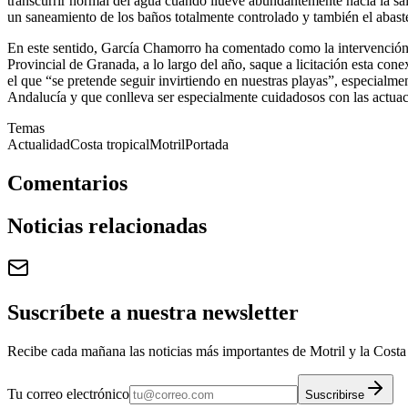
transcurrir normal del agua cuando llueve abundantemente hacia la sali
un saneamiento de los baños totalmente controlado y también el abaste
En este sentido, García Chamorro ha comentado como la intervención ac
Provincial de Granada, a lo largo del año, saque a licitación esta co
el que “se pretende seguir invirtiendo en nuestras playas”, especialme
Andalucía y que conlleva ser especialmente cuidadosos con las actuac
Temas
Actualidad
Costa tropical
Motril
Portada
Comentarios
Noticias relacionadas
Suscríbete a nuestra newsletter
Recibe cada mañana las noticias más importantes de Motril y la Costa 
Tu correo electrónico
Suscribirse