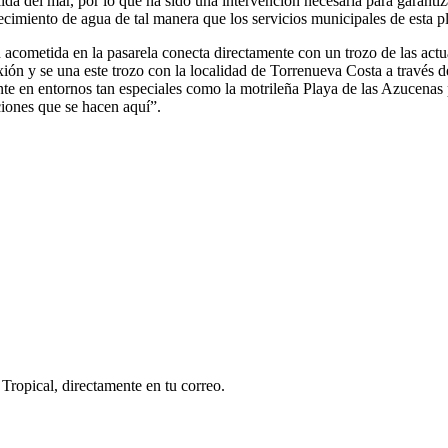
da del mar, por lo que ha sido una intervención necesaria para garantiza
cimiento de agua de tal manera que los servicios municipales de esta p
ometida en la pasarela conecta directamente con un trozo de las actuaci
nexión y se una este trozo con la localidad de Torrenueva Costa a travé
nte en entornos tan especiales como la motrileña Playa de las Azucenas p
iones que se hacen aquí”.
Tropical, directamente en tu correo.