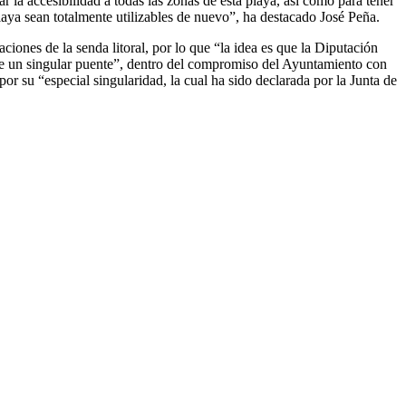
r la accesibilidad a todas las zonas de esta playa, así como para tener
laya sean totalmente utilizables de nuevo”, ha destacado José Peña.
ones de la senda litoral, por lo que “la idea es que la Diputación
s de un singular puente”, dentro del compromiso del Ayuntamiento con
or su “especial singularidad, la cual ha sido declarada por la Junta de