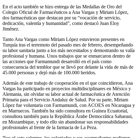
En el acto también se hizo entrega de las Medallas de Oro del
Colegio Oficial de Farmacéuticos a Ana Vargas y Miriam López,
dos farmacéuticas que destacan por su “vocación de servicio,
dedicación, valentía y humanidad”, como destacó Juan Eloy
Jiménez.
Tanto Ana Vargas como Miriam López estuvieron presentes en
Turquía tras el terremoto del pasado mes de febrero, desempeñando
su labor sanitaria junto a los más necesitados y demostrando su valía
profesional y humana. Unos trabajos que se enmarcaron dentro de
las acciones que Farmamundi desarrolló en el país como
consecuencia del temblor que se llevó por delante la vida de más de
45.000 personas y dejó más de 100.000 heridos.
Además de este trabajo de cooperación en el que coincidieron, Ana
Vargas ha participado en proyectos multidisciplinares en México y
Alemania, sin olvidar su labor actual de farmacéutica de Atención
Primaria para el Servicio Andaluz de Salud. Por su parte, Miriam
López fue voluntaria con Farmamundi, con ACOES en Nicaragua y
en Marruecos. También ha sido consultora en Guinea Ecuatorial,
consultora también para la República Árabe Democrática Saharaui,
en Mozambique, y todo ello sin abandonar sus responsabilidades
profesionales al frente de la farmacia de La Peza.
Tras el acto solemne, los colegiados y sus acompañantes pudieron