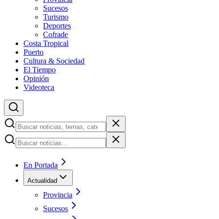
Sucesos
Turismo
Deportes
Cofrade
Costa Tropical
Puerto
Cultura & Sociedad
El Tiempo
Opinión
Videoteca
En Portada
Actualidad
Provincia
Sucesos