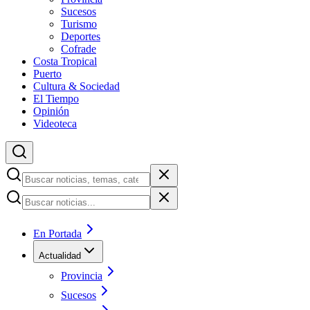
Sucesos
Turismo
Deportes
Cofrade
Costa Tropical
Puerto
Cultura & Sociedad
El Tiempo
Opinión
Videoteca
En Portada
Actualidad
Provincia
Sucesos