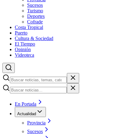
Sucesos
Turismo
Deportes
Cofrade
Costa Tropical
Puerto
Cultura & Sociedad
El Tiempo
Opinión
Videoteca
En Portada
Actualidad
Provincia
Sucesos