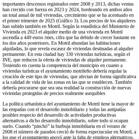
importantes descensos registrados entre 2008 y 2013, dichas ventas
han crecido con fuerza en 2023 y 2024, bordeando en ambos años
un total anual de mil viviendas, crecimiento que se ha acentuado en
el primer trimestre de 2025 (Gráfico 3). Los precios de los alquileres
han subido también en Motril. Según la estadística del Ministerio de
Vivienda en 2023 el alquiler medio de una vivienda en Motril
ascendía a 449 euros /mes, cifra que ha debido de crecer bastante en
los dos años posteriores. En Motril abundan las habitaciones
alquiladas, lo que revela escasez de viviendas destinadas al alquiler
permanente. En esta ciudad hay 330 viviendas turísticas, según el
INE, que reducen la oferta de viviendas de alquiler permanente.
Teniendo en cuenta la competencia del municipio en cuanto a
viviendas turísticas el ayuntamiento motrileño debería regular la
creación de este tipo de viviendas, que afectan de forma significativa
a la calidad de vida de las zonas en las que se establecen. También
debería procurarse que sea una realidad la construcción de nuevas
viviendas protegidas de precios realmente asequibles
La política urbanística del ayuntamiento de Motril tiene la mayor de
las empatías con el desarrollo inmobiliario y todas las antipatías
posibles respecto del desarrollo de actividades productivas
alternativas a dicho desarrollo inmobiliario, sobre todo si ocupan
suelo. Cuando “pinchó” la burbuja inmobiliaria en el verano de
2008 el número de parados creció de forma espectacular en Motril, a
los que el ayuntamiento apoyó ante la falta de empleos alternativos,