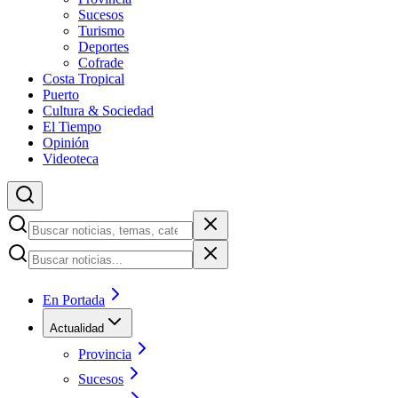
Sucesos
Turismo
Deportes
Cofrade
Costa Tropical
Puerto
Cultura & Sociedad
El Tiempo
Opinión
Videoteca
En Portada
Actualidad
Provincia
Sucesos