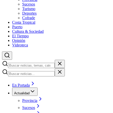
Sucesos
Turismo
Deportes
Cofrade
Costa Tropical
Puerto
Cultura & Sociedad
El Tiempo
Opinión
Videoteca
En Portada
Actualidad
Provincia
Sucesos