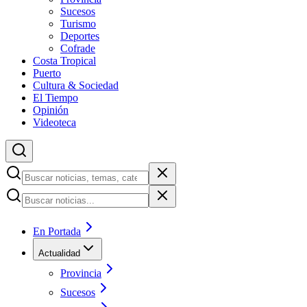
Sucesos
Turismo
Deportes
Cofrade
Costa Tropical
Puerto
Cultura & Sociedad
El Tiempo
Opinión
Videoteca
En Portada
Actualidad
Provincia
Sucesos