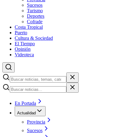
Sucesos
Turismo
Deportes
Cofrade
Costa Tropical
Puerto
Cultura & Sociedad
El Tiempo
Opinión
Videoteca
En Portada
Actualidad
Provincia
Sucesos