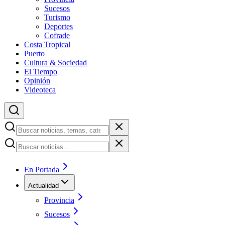
Sucesos
Turismo
Deportes
Cofrade
Costa Tropical
Puerto
Cultura & Sociedad
El Tiempo
Opinión
Videoteca
En Portada
Actualidad
Provincia
Sucesos