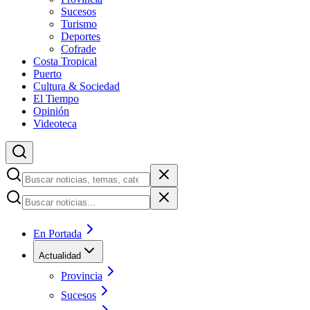
Sucesos
Turismo
Deportes
Cofrade
Costa Tropical
Puerto
Cultura & Sociedad
El Tiempo
Opinión
Videoteca
En Portada
Actualidad
Provincia
Sucesos