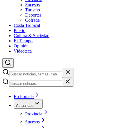
Sucesos
Turismo
Deportes
Cofrade
Costa Tropical
Puerto
Cultura & Sociedad
El Tiempo
Opinión
Videoteca
En Portada
Actualidad
Provincia
Sucesos