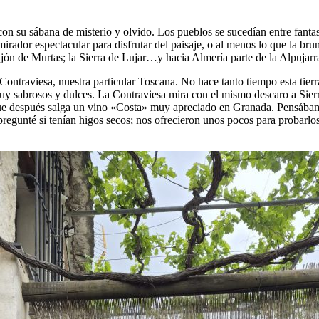
con su sábana de misterio y olvido. Los pueblos se sucedían entre fantas
irador espectacular para disfrutar del paisaje, o al menos lo que la bru
rajón de Murtas; la Sierra de Lujar…y hacia Almería parte de la Alpujar
raviesa, nuestra particular Toscana. No hace tanto tiempo esta tierra 
muy sabrosos y dulces. La Contraviesa mira con el mismo descaro a Sie
ue después salga un vino «Costa» muy apreciado en Granada. Pensábam
egunté si tenían higos secos; nos ofrecieron unos pocos para probarlos