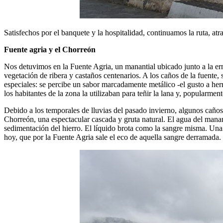
Satisfechos por el banquete y la hospitalidad, continuamos la ruta, at
Fuente agria y el Chorreón
Nos detuvimos en la Fuente Agria, un manantial ubicado junto a la ermi
vegetación de ribera y castaños centenarios. A los caños de la fuente, 
especiales: se percibe un sabor marcadamente metálico -el gusto a her
los habitantes de la zona la utilizaban para teñir la lana y, popularme
Debido a los temporales de lluvias del pasado invierno, algunos caños s
Chorreón, una espectacular cascada y gruta natural. El agua del manant
sedimentación del hierro. El líquido brota como la sangre misma. Una
hoy, que por la Fuente Agria sale el eco de aquella sangre derramada.