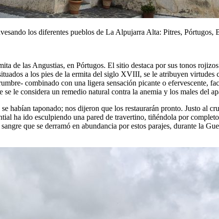
ravesando los diferentes pueblos de La Alpujarra Alta: Pitres, Pórtugos
ta de las Angustias, en Pórtugos. El sitio destaca por sus tonos rojizo
situados a los pies de la ermita del siglo XVIII, se le atribuyen virtud
rumbre- combinado con una ligera sensación picante o efervescente, fac
nte se le considera un remedio natural contra la anemia y los males del a
e habían taponado; nos dijeron que los restaurarán pronto. Justo al cruz
ial ha ido esculpiendo una pared de travertino, tiñéndola por completo 
 sangre que se derramó en abundancia por estos parajes, durante la Gue