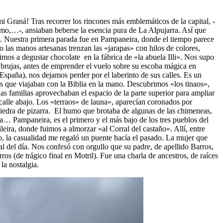
 Graná! Tras recorrer los rincones más emblemáticos de la capital, -
imo,…-, ansiaban beberse la esencia pura de La Alpujarra. Así que
. Nuestra primera parada fue en Pampaneira, donde el tiempo parece
o las manos artesanas trenzan las «jarapas» con hilos de colores,
mos a degustar chocolate en la fábrica de «la abuela Illi». Nos supo
brujas, antes de emprender el vuelo sobre su escoba mágica en
spaña), nos dejamos perder por el laberinto de sus calles. Es un
os que viajaban con la Biblia en la mano. Descubrimos «los tinaos»,
nas familias aprovechaban el espacio de la parte superior para ampliar
 calle abajo. Los «terraos» de launa», aparecían coronados por
iedra de pizarra. El humo que brotaba de algunas de las chimeneas,
na… Pampaneira, es el primero y el más bajo de los tres pueblos del
eira, donde fuimos a almorzar «al Corral del castaño». Allí, entre
 la casualidad me regaló un puente hacía el pasado. La mujer que
al del día. Nos confesó con orgullo que su padre, de apellido Barros,
os (de trágico final en Motril). Fue una charla de ancestros, de raíces
la nostalgia.