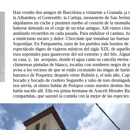
Han venido dos amigos de Barcelona a visitarme a Granada ¡a mi
la Alhambra, el Generalife, la Cartuja, monasterio de San Jerón
alquilamos un coche y pusimos rumbo al corazón de la montaña
haberse detenido en el crujir de un telar antiguo. Allí vimos cóm
anidando recuerdos en cada pasada. Para endulzar el camino, fui
a misticismo oscuro y dulce. Chocolate que tomaban las buenas 
Soportújar. En Pampaneira, (uno de los pueblos más bonitos de E
espectáculo digno de viajeros místicos del siglo XIX, de aquell
esos soportales para guarecerse del sol extremo y del frío. Algu
su casa, y, las acequias, donde el agua canta su canción eterna
chimeneas pintadas de blanco, tocadas con sombrero negro de p
avisa a los vecinos de que se están cocinando las migas de hari
barranco de Poqueira; después viene Bubión y, el más alto, Capil
bocado y bocado de cordero Segureño y rabo de toro desmigado,
nos servía, al oírnos hablar de Polopos como nuestro destino fin
había nacido allí. Ella era prima hermana de Araceli Morales Barr
compartidas, que sazonó la comida con la mejor de las especies: 