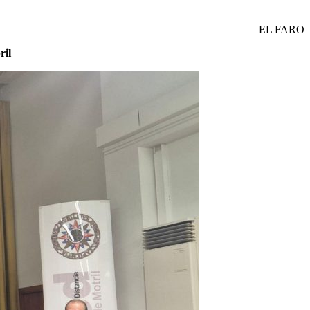
EL FARO
ril