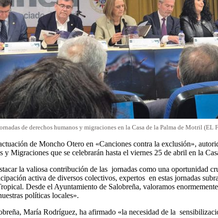
ornadas de derechos humanos y migraciones en la Casa de la Palma de Motril (EL
ctuación de Moncho Otero en «Canciones contra la exclusión», autorid
igraciones que se celebrarán hasta el viernes 25 de abril en la Casa
estacar la valiosa contribución de las jornadas como una oportunidad cruci
icipación activa de diversos colectivos, expertos en estas jornadas subr
opical. Desde el Ayuntamiento de Salobreña, valoramos enormemente el
estras políticas locales».
alobreña, María Rodríguez, ha afirmado «la necesidad de la sensibiliz