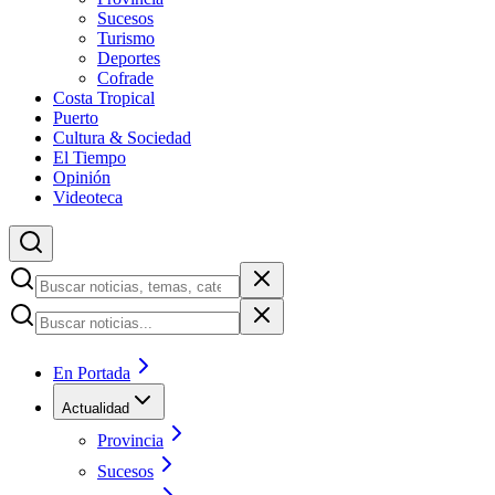
Sucesos
Turismo
Deportes
Cofrade
Costa Tropical
Puerto
Cultura & Sociedad
El Tiempo
Opinión
Videoteca
En Portada
Actualidad
Provincia
Sucesos