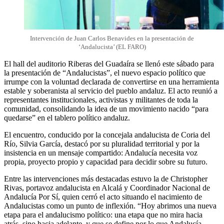
Intervención de Juan Carlos Benavides en la presentación de
‘Andalucista’ (EL FARO)
El hall del auditorio Riberas del Guadaíra se llenó este sábado para
la presentación de “Andalucistas”, el nuevo espacio político que
irrumpe con la voluntad declarada de convertirse en una herramienta
estable y soberanista al servicio del pueblo andaluz. El acto reunió a
representantes institucionales, activistas y militantes de toda la
comunidad, consolidando la idea de un movimiento nacido “para
quedarse” en el tablero político andaluz.
El encuentro, conducido por la concejala andalucista de Coria del
Río, Silvia García, destacó por su pluralidad territorial y por la
insistencia en un mensaje compartido: Andalucía necesita voz
propia, proyecto propio y capacidad para decidir sobre su futuro.
Entre las intervenciones más destacadas estuvo la de Christopher
Rivas, portavoz andalucista en Alcalá y Coordinador Nacional de
Andalucía Por Sí, quien cerró el acto situando el nacimiento de
Andalucistas como un punto de inflexión. “Hoy abrimos una nueva
etapa para el andalucismo político: una etapa que no mira hacia
atrás, sino hacia adelante, y que se define por lo que Andalucía