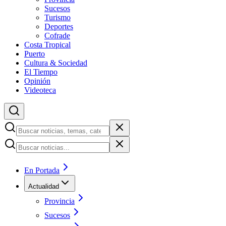
Sucesos
Turismo
Deportes
Cofrade
Costa Tropical
Puerto
Cultura & Sociedad
El Tiempo
Opinión
Videoteca
En Portada
Actualidad
Provincia
Sucesos