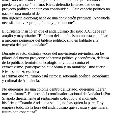
puede llegar a ser”, afirmó. Rivas defendió la necesidad de un
proyecto político andaluz con continuidad: “Este espacio político no
nace de una moda ni de
una urgencia electoral; nace de una convicción profunda: Andalucía
necesita una voz propia, fuerte y permanente”.
El dirigente insistió en que el andalucismo del siglo XXI debe ser
amplio y mayoritario: “El futuro del andalucismo no está en hablarle
a rincones pequeños del tablero político, sino en hablarle a la
mayoría del pueblo andaluz”.
Durante el acto, distintas voces del movimiento reivindicaron los
pilares del nuevo proyecto: soberanía política y económica, defensa
de lo público, feminismo, ecologismo y lucha contra el
extractivismo, participación ciudadana y un municipalismo fuerte.
Rivas sintetizó esa idea
al afirmar que “el rumbo está claro: la soberanía política, económica
y cultural de Andalucía.
No queremos ser una colonia dentro del Estado, queremos liderar
nuestro futuro”. El cierre del coordinador nacional de Andalucía Por
Sí apeló directamente al sentimiento colectivo y al momento
histórico: “Cuando Andalucía se une, no hay quien la pare. Hoy
empieza todo. Es la hora del andalucismo que avanza y que mira al
futuro con esperanza”.