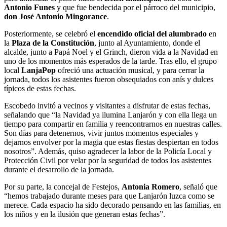
Antonio Funes
y que fue bendecida por el párroco del municipio,
don José Antonio Mingorance
.
Posteriormente, se celebró el
encendido oficial del alumbrado
en
la
Plaza de la Constitución
, junto al Ayuntamiento, donde el
alcalde, junto a Papá Noel y el Grinch, dieron vida a la Navidad en
uno de los momentos más esperados de la tarde. Tras ello, el grupo
local
LanjaPop
ofreció una actuación musical, y para cerrar la
jornada, todos los asistentes fueron obsequiados con anís y dulces
típicos de estas fechas.
Escobedo invitó a vecinos y visitantes a disfrutar de estas fechas,
señalando que “la Navidad ya ilumina Lanjarón y con ella llega un
tiempo para compartir en familia y reencontrarnos en nuestras calles.
Son días para detenernos, vivir juntos momentos especiales y
dejarnos envolver por la magia que estas fiestas despiertan en todos
nosotros”. Además, quiso agradecer la labor de la Policía Local y
Protección Civil por velar por la seguridad de todos los asistentes
durante el desarrollo de la jornada.
Por su parte, la concejal de Festejos,
Antonia Romero
, señaló que
“hemos trabajado durante meses para que Lanjarón luzca como se
merece. Cada espacio ha sido decorado pensando en las familias, en
los niños y en la ilusión que generan estas fechas”.