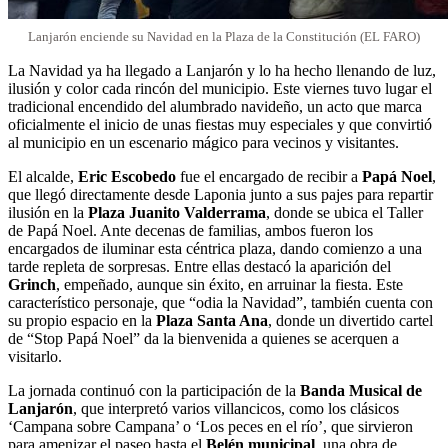
Lanjarón enciende su Navidad en la Plaza de la Constitución (EL FARO)
La Navidad ya ha llegado a Lanjarón y lo ha hecho llenando de luz,
ilusión y color cada rincón del municipio. Este viernes tuvo lugar el
tradicional encendido del alumbrado navideño, un acto que marca
oficialmente el inicio de unas fiestas muy especiales y que convirtió
al municipio en un escenario mágico para vecinos y visitantes.
El alcalde,
Eric Escobedo
fue el encargado de recibir a
Papá Noel
,
que llegó directamente desde Laponia junto a sus pajes para repartir
ilusión en la
Plaza Juanito Valderrama
, donde se ubica el Taller
de Papá Noel. Ante decenas de familias, ambos fueron los
encargados de iluminar esta céntrica plaza, dando comienzo a una
tarde repleta de sorpresas. Entre ellas destacó la aparición del
Grinch
, empeñado, aunque sin éxito, en arruinar la fiesta. Este
característico personaje, que “odia la Navidad”, también cuenta con
su propio espacio en la
Plaza Santa Ana
, donde un divertido cartel
de “Stop Papá Noel” da la bienvenida a quienes se acerquen a
visitarlo.
La jornada continuó con la participación de la
Banda Musical de
Lanjarón
, que interpretó varios villancicos, como los clásicos
‘Campana sobre Campana’ o ‘Los peces en el río’, que sirvieron
para amenizar el paseo hasta el
Belén municipal
, una obra de