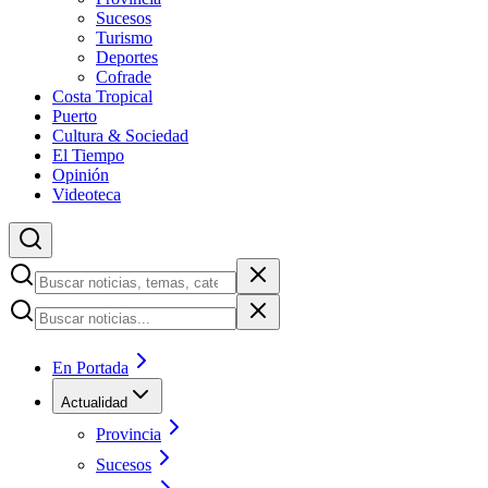
Sucesos
Turismo
Deportes
Cofrade
Costa Tropical
Puerto
Cultura & Sociedad
El Tiempo
Opinión
Videoteca
En Portada
Actualidad
Provincia
Sucesos