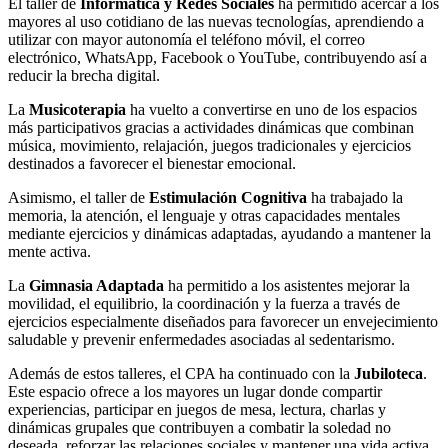
El taller de
Informática y Redes Sociales
ha permitido acercar a los
mayores al uso cotidiano de las nuevas tecnologías, aprendiendo a
utilizar con mayor autonomía el teléfono móvil, el correo
electrónico, WhatsApp, Facebook o YouTube, contribuyendo así a
reducir la brecha digital.
La
Musicoterapia
ha vuelto a convertirse en uno de los espacios
más participativos gracias a actividades dinámicas que combinan
música, movimiento, relajación, juegos tradicionales y ejercicios
destinados a favorecer el bienestar emocional.
Asimismo, el taller de
Estimulación Cognitiva
ha trabajado la
memoria, la atención, el lenguaje y otras capacidades mentales
mediante ejercicios y dinámicas adaptadas, ayudando a mantener la
mente activa.
La
Gimnasia Adaptada
ha permitido a los asistentes mejorar la
movilidad, el equilibrio, la coordinación y la fuerza a través de
ejercicios especialmente diseñados para favorecer un envejecimiento
saludable y prevenir enfermedades asociadas al sedentarismo.
Además de estos talleres, el CPA ha continuado con la
Jubiloteca
.
Este espacio ofrece a los mayores un lugar donde compartir
experiencias, participar en juegos de mesa, lectura, charlas y
dinámicas grupales que contribuyen a combatir la soledad no
deseada, reforzar las relaciones sociales y mantener una vida activa