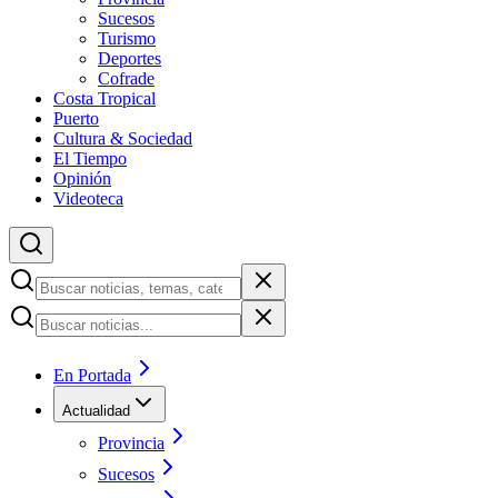
Sucesos
Turismo
Deportes
Cofrade
Costa Tropical
Puerto
Cultura & Sociedad
El Tiempo
Opinión
Videoteca
En Portada
Actualidad
Provincia
Sucesos