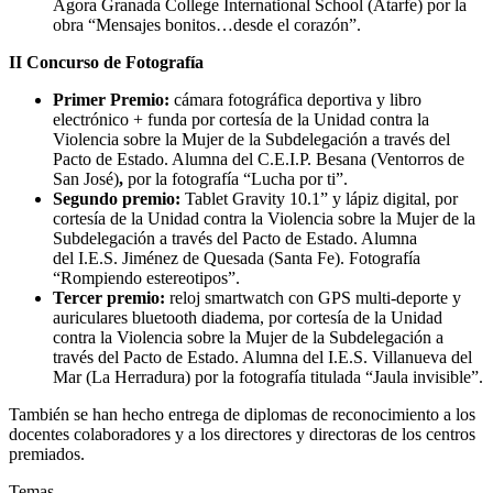
Ágora Granada College International School (Atarfe) por la
obra “Mensajes bonitos…desde el corazón”.
II Concurso de Fotografía
Primer Premio:
cámara fotográfica deportiva y libro
electrónico + funda
por cortesía de la Unidad contra la
Violencia sobre la Mujer de la Subdelegación a través del
Pacto de Estado
. Alumna del C.E.I.P. Besana (Ventorros de
San José)
,
por la fotografía “Lucha por ti”.
Segundo premio:
Tablet Gravity 10.1” y lápiz digital, por
cortesía de la Unidad contra la Violencia sobre la Mujer de la
Subdelegación a través del Pacto de Estado. Alumna
del
I.E.S.
Jiménez de Quesada (Santa Fe). Fotografía
“Rompiendo estereotipos”.
Tercer premio:
reloj smartwatch con GPS multi-deporte y
auriculares bluetooth diadema, por cortesía de la Unidad
contra la Violencia sobre la Mujer de la Subdelegación a
través del Pacto de Estado. Alumna del I.E.S. Villanueva del
Mar (La Herradura) por la fotografía titulada “Jaula invisible”.
También se han hecho entrega de diplomas de reconocimiento a los
docentes colaboradores y a los directores y directoras de los centros
premiados.
Temas