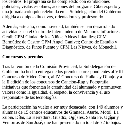
los centros. El programa se ha completado con exhibiciones
policiales, visitas escolares, acciones del programa Ciberexperto y
una jornada-coloquio celebrada en la Subdelegación del Gobierno
dirigida a equipos directivos, orientadores y profesorado.
Además, este año, como novedad, también se han desarrollado
actividades en el Centro de Internamiento de Menores Infractores
Genil; CPM Ciudad de los Niños; Aldeas Infantiles; CPM
Bermúdez de Castro; CPM Ángel Ganivet; Centro de Estudio y
Diagnóstico, de Pinos Puente y CPM Las Nieves, de Monachil.
Concursos y premios
Tras la reunión de la Comisión Provincial, la Subdelegación del
Gobierno ha hecho entrega de los premios correspondientes al VIII
Concurso de Vídeo Corto, al IV Concurso de Haikus y Dibujo y a
la II edición de los concursos de Canción-Rap y Fotografía,
iniciativas que fomentan la creatividad del alumnado y promueven
valores como la igualdad, el respeto, la convivencia y el uso
responsable de las tecnologías.
La participación ha vuelto a ser muy destacada, con 149 alumnos y
alumnas de 15 centros educativos de Granada, Atarfe, Motril, La
Zubia, Dílar, La Herradura, Guadix, Ogíjares, Santa Fe, Ugíjar y
Ventorros de San José, que han presentado un total de 72 trabajos.