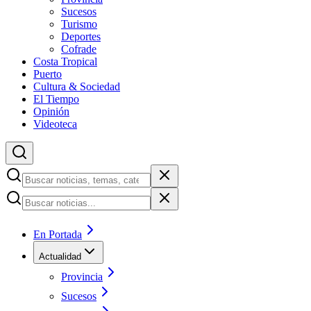
Sucesos
Turismo
Deportes
Cofrade
Costa Tropical
Puerto
Cultura & Sociedad
El Tiempo
Opinión
Videoteca
En Portada
Actualidad
Provincia
Sucesos