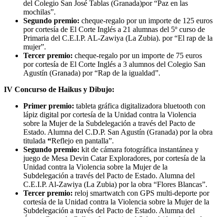
del Colegio San José Tablas (Granada)por “Paz en las
mochilas”.
Segundo premio:
cheque-regalo por un importe de 125 euros
por cortesía de El Corte Inglés a 21 alumnas del 5º curso de
Primaria del C.E.I.P. AL-Zawiya (La Zubia). por “El rap de la
mujer”.
Tercer premio:
cheque-regalo por un importe de 75 euros
por cortesía de El Corte Inglés a 3 alumnos del Colegio San
Agustín (Granada) por “Rap de la igualdad”.
IV Concurso de Haikus y Dibujo:
Primer premio:
tableta gráfica digitalizadora bluetooth con
lápiz digital
por cortesía de la Unidad contra la Violencia
sobre la Mujer de la Subdelegación a través del Pacto de
Estado
. Alumna del C.D.P. San Agustín (Granada) por la obra
titulada
“
Reflejo en pantalla”.
Segundo premio:
kit de cámara fotográfica instantánea y
juego de Mesa Devin Catar Exploradores,
por cortesía de la
Unidad contra la Violencia sobre la Mujer de la
Subdelegación a través del Pacto de Estado
. Alumna del
C.E.I.P. Al-Zawiya (La Zubia) por la obra “Flores Blancas”.
Tercer premio:
reloj smartwatch con GPS multi-deporte por
cortesía de la Unidad contra la Violencia sobre la Mujer de la
Subdelegación a través del Pacto de Estado. Alumna del