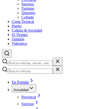
Sucesos
Turismo
Deportes
Cofrade
Costa Tropical
Puerto
Cultura & Sociedad
El Tiempo
Opinión
Videoteca
En Portada
Actualidad
Provincia
Sucesos