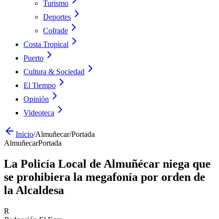
Turismo
Deportes
Cofrade
Costa Tropical
Puerto
Cultura & Sociedad
El Tiempo
Opinión
Videoteca
Inicio
/
Almuñecar
/
Portada
Almuñecar
Portada
La Policía Local de Almuñécar niega que
se prohibiera la megafonía por orden de
la Alcaldesa
R