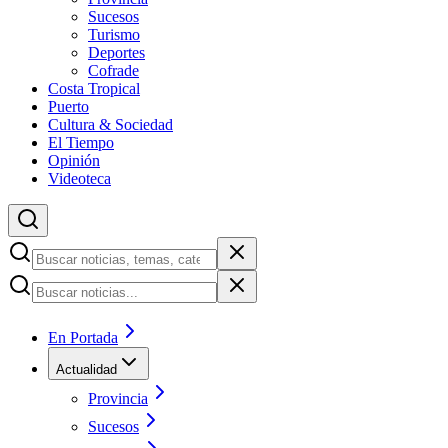
Sucesos
Turismo
Deportes
Cofrade
Costa Tropical
Puerto
Cultura & Sociedad
El Tiempo
Opinión
Videoteca
En Portada
Actualidad
Provincia
Sucesos