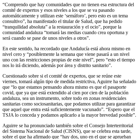
“Comprendo que hay comunidades que no tienen esa estructura del
comité de expertos y esos niveles a los que se va pasando
automáticamente y utilizan este ‘semáforo’, pero esto es un tema
consultivo”, ha manifestado el titular de Salud, que ha pedido
“tranquilidad absoluta” a la restauración y el ocio”, porque la
comunidad andaluza “tomará las medias cuando crea oportuna y
será cuando se pase de unos niveles a otros”.
En este sentido, ha recordado que Andalucía está ahora mismo en
nivel cero y “posiblemente la semana que viene pasará a un nivel
uno con las restricciones propias de este nivel”, pero “esto el tiempo
nos lo irá diciendo, además por área y distrito sanitario”.
Cuestionado sobre si el comité de expertos, que se reúne este
viernes, tomará algún tipo de medida restrictiva, Aguirre ha señalado
que “lo que estamos pensando ahora mismo es que el pasaporte
covid, que ya que está extendido al cien por cien de la población
andaluza, sea un instrumento, sobre todo en zonas residenciales
sanitarias como sociosanitarias, que podamos utilizar para garantizar
que aquel que entra está suficientemente vacunado”. “Espero que el
TSJA lo conceda y podamos aplicarlo a la mayor brevedad posible”.
Aguirre se ha pronunciado también sobre el Consejo Interterritorial
del Sistema Nacional de Salud (CISNS), que se celebra esta tarde,
sobre el que ha afirmado que “hay dos, uno en el que se aprueban