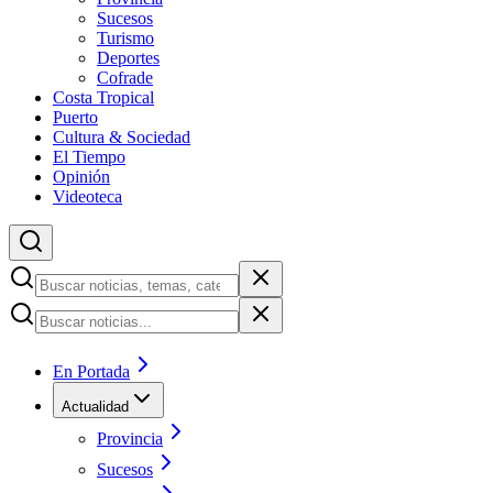
Sucesos
Turismo
Deportes
Cofrade
Costa Tropical
Puerto
Cultura & Sociedad
El Tiempo
Opinión
Videoteca
En Portada
Actualidad
Provincia
Sucesos