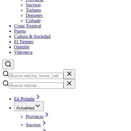
Sucesos
Turismo
Deportes
Cofrade
Costa Tropical
Puerto
Cultura & Sociedad
El Tiempo
Opinión
Videoteca
En Portada
Actualidad
Provincia
Sucesos