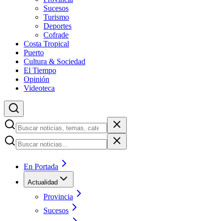
Sucesos
Turismo
Deportes
Cofrade
Costa Tropical
Puerto
Cultura & Sociedad
El Tiempo
Opinión
Videoteca
En Portada
Actualidad
Provincia
Sucesos