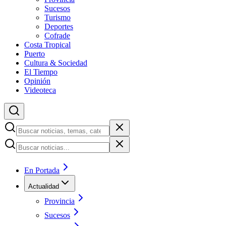
Sucesos
Turismo
Deportes
Cofrade
Costa Tropical
Puerto
Cultura & Sociedad
El Tiempo
Opinión
Videoteca
En Portada
Actualidad
Provincia
Sucesos