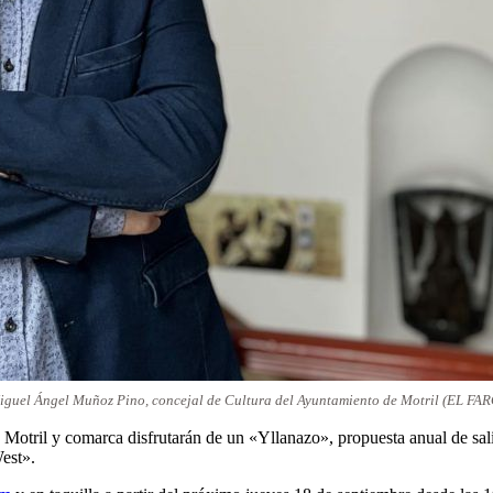
iguel Ángel Muñoz Pino, concejal de Cultura del Ayuntamiento de Motril (EL FAR
 Motril y comarca disfrutarán de un «Yllanazo», propuesta anual de sali
West».