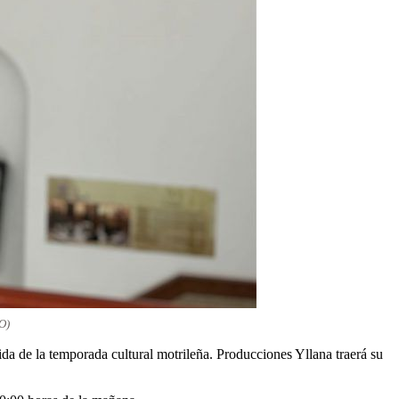
O)
da de la temporada cultural motrileña. Producciones Yllana traerá su