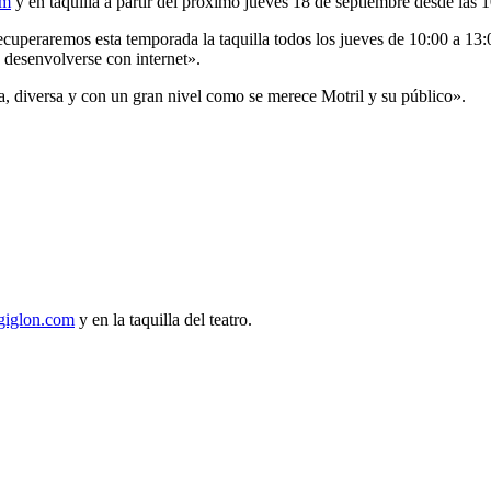
om
y en taquilla a partir del próximo jueves 18 de septiembre desde las 
cuperaremos esta temporada la taquilla todos los jueves de 10:00 a 13:
 desenvolverse con internet».
, diversa y con un gran nivel como se merece Motril y su público».
iglon.com
y en la taquilla del teatro.