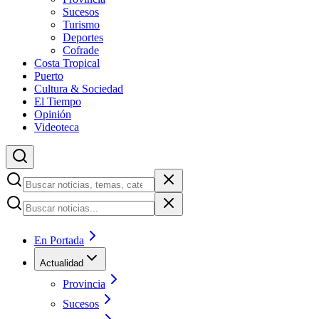
Sucesos
Turismo
Deportes
Cofrade
Costa Tropical
Puerto
Cultura & Sociedad
El Tiempo
Opinión
Videoteca
En Portada
Actualidad
Provincia
Sucesos