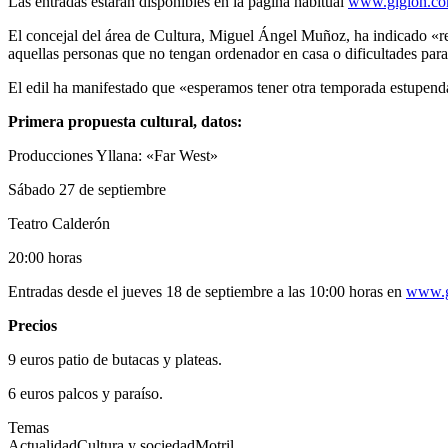
Las entradas estarán disponibles en la página habitual
www.giglon.c
El concejal del área de Cultura, Miguel Ángel Muñoz, ha indicado «re
aquellas personas que no tengan ordenador en casa o dificultades para
El edil ha manifestado que «esperamos tener otra temporada estupenda
Primera propuesta cultural, datos:
Producciones Yllana: «Far West»
Sábado 27 de septiembre
Teatro Calderón
20:00 horas
Entradas desde el jueves 18 de septiembre a las 10:00 horas en
www.g
Precios
9 euros patio de butacas y plateas.
6 euros palcos y paraíso.
Temas
Actualidad
Cultura y sociedad
Motril