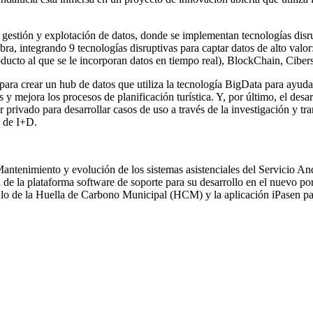
a gestión y explotación de datos, donde se implementan tecnologías disru
ra, integrando 9 tecnologías disruptivas para captar datos de alto valo
producto al que se le incorporan datos en tiempo real), BlockChain, Cib
ra crear un hub de datos que utiliza la tecnología BigData para ayudar 
 y mejora los procesos de planificación turística. Y, por último, el des
or privado para desarrollar casos de uso a través de la investigación y t
s de I+D.
ntenimiento y evolución de los sistemas asistenciales del Servicio A
 de la plataforma software de soporte para su desarrollo en el nuevo port
culo de la Huella de Carbono Municipal (HCM) y la aplicación iPasen p