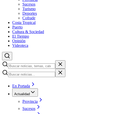
Sucesos
Turismo
Deportes
Cofrade
Costa Tropical
Puerto
Cultura & Sociedad
El Tiempo
Opinión
Videoteca
En Portada
Actualidad
Provincia
Sucesos