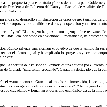
icataria propuesta para el contrato público de la Junta para Gobierno y
ntro de Excelencia de Gobierno del Dato y la Factoría de Analítica de D
licado Antonio Sanz.
ara el diseño, desarrollo e implantación de casos de uso (analítica descrip
rvicio corporativo de analítica de datos y la operación y mantenimiento
tecnológico”. El consejero ha puesto como ejemplo de este avance “el
al de Andalucía, celebrado en noviembre”. Precisamente, ha destacado “
ración público-privada para alcanzar el objetivo de que la tecnología se
 retener el talento digital, y ha explicado los proyectos y acciones empr
a driven’.
ue “la apertura de esta sede en Granada es una apuesta por el talento l
ón de Granada “para seguir creciendo”. Carazo ha destacado que la com
ña el Ayuntamiento de Granada al impulsar la innovación, la tecnología y
tante de sinergias en colaboración con empresas”. Y ha asegurado que “
uestros ciudadanos y fomentan el desarrollo económico desde la innova
dalucía está inmersa en un proyecto de innovación abierta que utiliza la