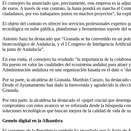
El consejero ha anunciado que, precisamente, esta empresa es la adjud
de euros. A través de este contrato, la Junta pondrá en marcha el Ce
ciudadanos, por eso trabajamos juntos en muchos proyectos”, ha exp
El objeto del contrato es ofrecer los servicios profesionales expertos p
tecnológica en nube pública, plataformas y herramientas soporte del se
Antonio Sanz ha destacado que “Granada se ha convertido en un polo 
biotecnológico de Andalucía, y el I Congreso de Inteligencia Artifici
la junta de Andalucía”.
En esta visita, el consejero ha resaltado “la importancia de la colabo
Ha puesto en valor las cualidades del ecosistema andaluz para atraer y
Administración andaluza en una organización basada en el dato o ‘dat
Por su parte, la alcaldesa de Granada, Marifrán Carazo, ha destacado q
Desde el Ayuntamiento han dado la bienvenida y agradecido la elecci
Granada.
Por otra parte, la alcaldesa ha destacado el «papel crucial que desempe
compromiso con estos avances se ve reforzada desde la búsqueda cons
soluciones tecnológicas que buscan mejora de la calidad de vida de n
Gemelo digital en la Alhambra
El consejero de la Presidencia también ha recordado que la Junta de An