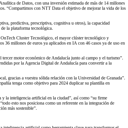
 Analítica de Datos, con una inversión estimada de más de 14 millones
atos. “Compartimos con NTT Data el objetivo de mejorar la vida de los
tiva, predictiva, prescriptiva, cognitiva u otros), la capacidad
 de la plataforma tecnológica.
 OnTech Cluster Tecnológico, el mayor clúster tecnológico y
los 36 millones de euros ya aplicados en IA con 46 casos ya de uso en
a el tercer motor económico de Andalucía junto al campo y el turismo”.
endidas por la Agencia Digital de Andalucía para convertir a la
ocal, gracias a vuestra sólida relación con la Universidad de Granada”.
pañía tenga como objetivo para 2024 duplicar su plantilla en
 la inteligencia artificial en la ciudad”, así como “su firme
todo esto nos posiciona como un referente en la integración de
ción más sostenible”.
 inteligencia artificial como herramienta clave para transformar el