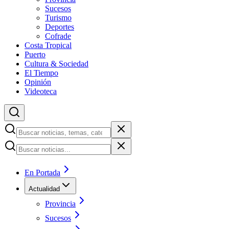
Sucesos
Turismo
Deportes
Cofrade
Costa Tropical
Puerto
Cultura & Sociedad
El Tiempo
Opinión
Videoteca
En Portada
Actualidad
Provincia
Sucesos