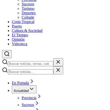
Sucesos
Turismo
Deportes
Cofrade
Costa Tropical
Puerto
Cultura & Sociedad
El Tiempo
Opinión
Videoteca
En Portada
Actualidad
Provincia
Sucesos