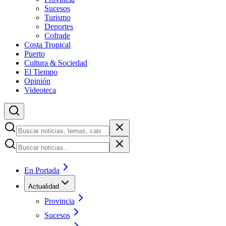
Sucesos
Turismo
Deportes
Cofrade
Costa Tropical
Puerto
Cultura & Sociedad
El Tiempo
Opinión
Videoteca
En Portada
Actualidad
Provincia
Sucesos