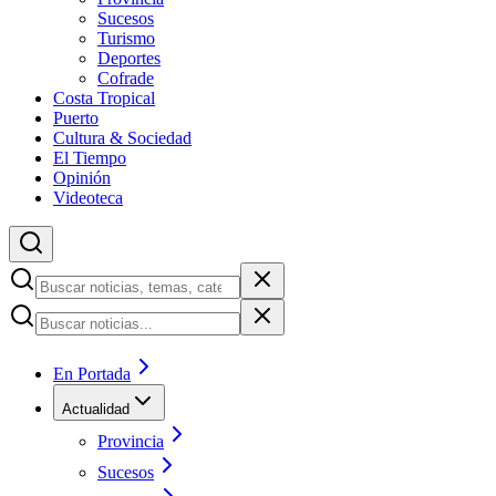
Sucesos
Turismo
Deportes
Cofrade
Costa Tropical
Puerto
Cultura & Sociedad
El Tiempo
Opinión
Videoteca
En Portada
Actualidad
Provincia
Sucesos