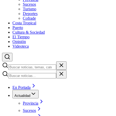
Sucesos
Turismo
Deportes
Cofrade
Costa Tropical
Puerto
Cultura & Sociedad
El Tiempo
Opinión
Videoteca
En Portada
Actualidad
Provincia
Sucesos