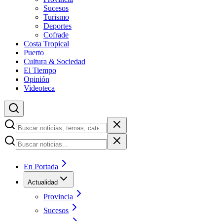
Sucesos
Turismo
Deportes
Cofrade
Costa Tropical
Puerto
Cultura & Sociedad
El Tiempo
Opinión
Videoteca
En Portada
Actualidad
Provincia
Sucesos