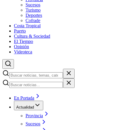
Sucesos
Turismo
Deportes
Cofrade
Costa Tropical
Puerto
Cultura & Sociedad
El Tiempo
Opinión
Videoteca
En Portada
Actualidad
Provincia
Sucesos